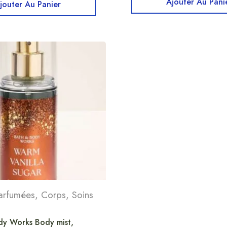
Ajouter Au Pani
jouter Au Panier
arfumées
,
Corps
,
Soins
dy Works Body mist,