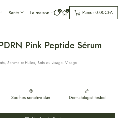
0
0
Panier
0.00
CFA
Sante
La maison
PDRN Pink Peptide Sérum
tés
,
Serums et Huiles
,
Soin du visage
,
Visage
Soothes sensitive skin
Dermatologist tested