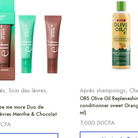
és
,
Soin des lèvres
,
Après shampoings
,
Ch
ORS Olive Oil Repleneshi
conditionner sweet Orang
ze me more Duo de
ml)
lèvres Menthe & Chocolat
7,000.00
CFA
0
CFA