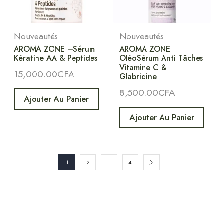
Nouveautés
Nouveautés
AROMA ZONE –Sérum
AROMA ZONE
Kératine AA & Peptides
OléoSérum Anti Tâches
Vitamine C &
15,000.00
CFA
Glabridine
8,500.00
CFA
Ajouter Au Panier
Ajouter Au Panier
1
2
…
4