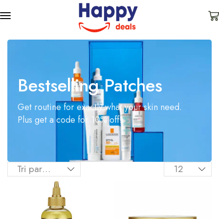
Bestselling Patches
Get routine for exactly what your skin need.
Plus get a code for 10% off!