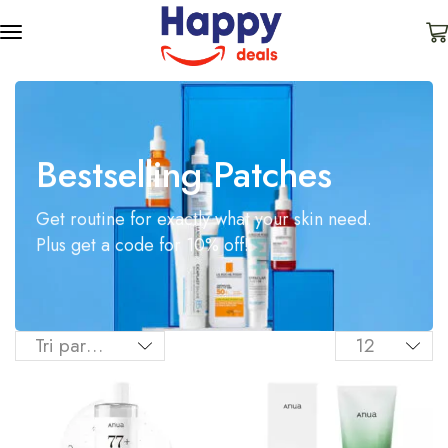
Bestselling Patches
Get routine for exactly what your skin need.
Plus get a code for 10% off!