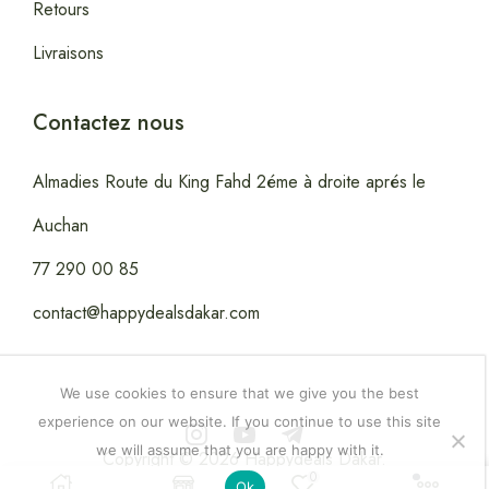
Retours
Livraisons
Contactez nous
Almadies Route du King Fahd 2éme à droite aprés le
Auchan
77 290 00 85
contact@happydealsdakar.com
We use cookies to ensure that we give you the best
experience on our website. If you continue to use this site
we will assume that you are happy with it.
Copyright © 2026 Happydeals Dakar.
0
Ok