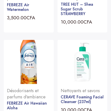
TREE HUT – Shea
FEBREZE Air
Sugar Scrub
Watermelon
STRAWBERRY
3,500.00
CFA
10,000.00
CFA
Désodorisants et
Nettoyants et savons
parfums d'ambiance
CERAVE Foaming Facial
Cleanser (237ml)
FEBREZE Air Hawaiian
Aloha
10,000.00
CFA