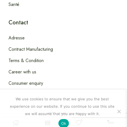
Santé
Contact
Adresse
Contract Manufacturing
Terms & Condition
Career with us
Consumer enquiry
We use cookies to ensure that we give you the best
experience on our website. If you continue to use this site
we will assume that you are happy with it.
Copyright © 2026
Happydealsdakar
.
0
6,000.00
CFA
Ajouter Au Panier
Ok