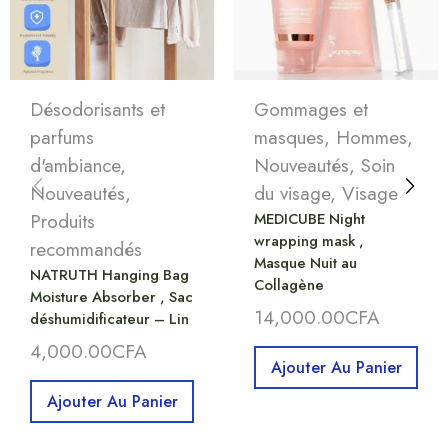
Désodorisants et
Gommages et
parfums
masques
,
Hommes
,
d'ambiance
,
Nouveautés
,
Soin
Nouveautés
,
du visage
,
Visage
Produits
MEDICUBE Night
wrapping mask ,
recommandés
Masque Nuit au
NATRUTH Hanging Bag
Collagène
Moisture Absorber , Sac
14,000.00
CFA
déshumidificateur – Lin
4,000.00
CFA
Ajouter Au Panier
Ajouter Au Panier