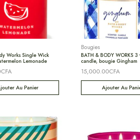
Bougies
dy Works Single Wick
BATH & BODY WORKS 3 w
atermelon Lemonade
candle, bougie Gingham
0
CFA
15,000.00
CFA
jouter Au Panier
Ajouter Au Pani