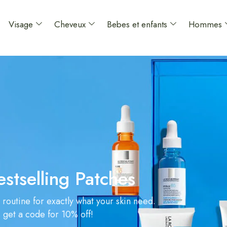
Visage
Cheveux
Bebes et enfants
Hommes
estselling Patches
 routine for exactly what your skin need.
s get a code for 10% off!