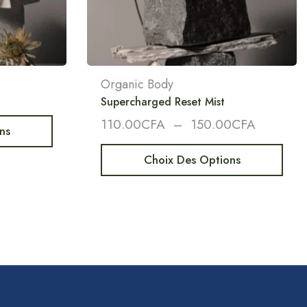
Organic Body
Supercharged Reset Mist
110.00
CFA
–
150.00
CFA
ns
Choix Des Options