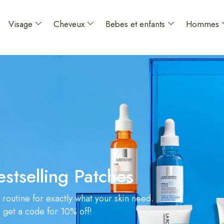
Visage
Cheveux
Bebes et enfants
Hommes
estselling Patches
 routine for exactly what your skin need.
s get a code for 10% off!