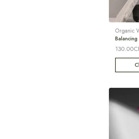
Organic 
Balancing
130.00
C
C