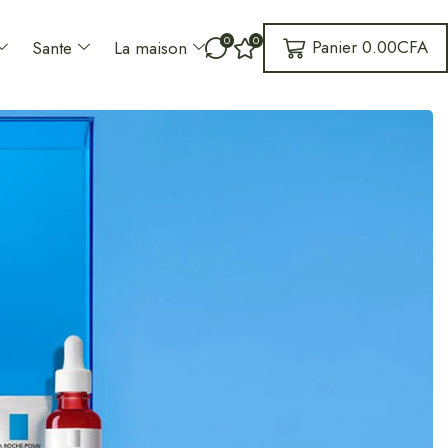
0
0
Panier
0.00
CFA
Sante
La maison