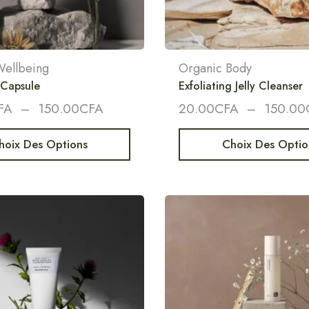
Wellbeing
Organic Body
 Capsule
Exfoliating Jelly Cleanser
FA
–
150.00
CFA
20.00
CFA
–
150.00
hoix Des Options
Choix Des Optio