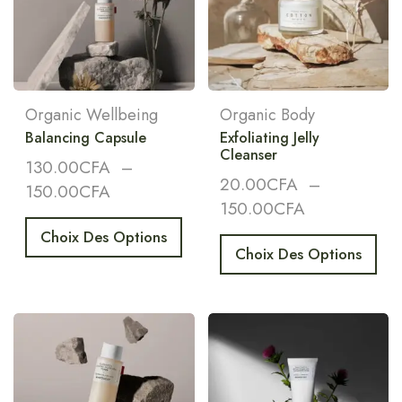
Organic Wellbeing
Organic Body
Balancing Capsule
Exfoliating Jelly
Cleanser
130.00
CFA
–
20.00
CFA
–
150.00
CFA
150.00
CFA
Choix Des Options
Choix Des Options