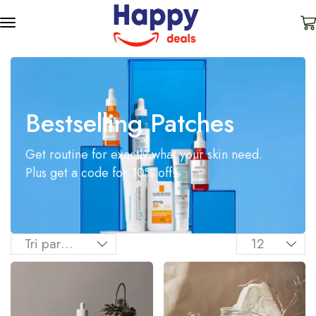
Bestselling Patches
Get routine for exactly what your skin need.
Plus get a code for 10% off!