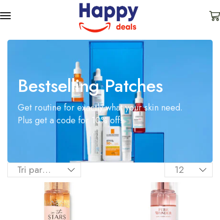
Bestselling Patches
Get routine for exactly what your skin need.
Plus get a code for 10% off!