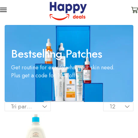
Bestselling Patches
Get routine for exactly what your skin need.
Plus get a code for 10% off!