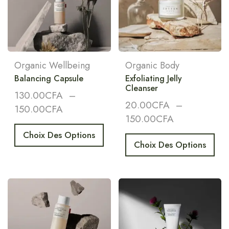
Organic Wellbeing
Organic Body
Balancing Capsule
Exfoliating Jelly
Cleanser
130.00
CFA
–
20.00
CFA
–
150.00
CFA
150.00
CFA
Choix Des Options
Choix Des Options