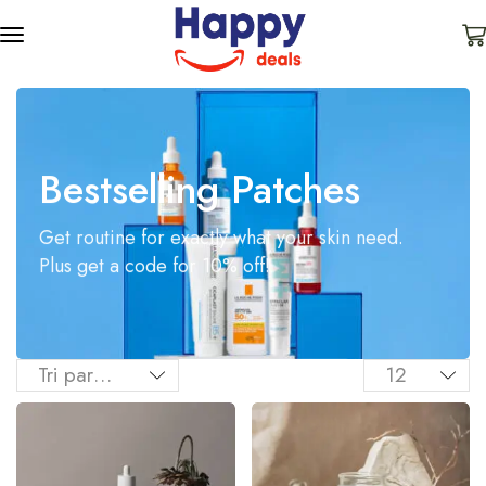
Bestselling Patches
Get routine for exactly what your skin need.
Plus get a code for 10% off!