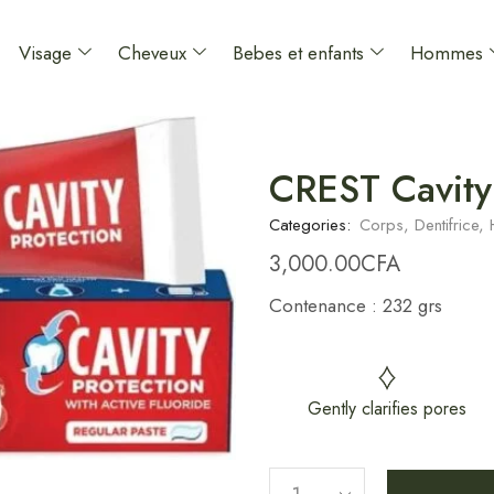
Visage
Cheveux
Bebes et enfants
Hommes
CREST Cavity 
Categories:
Corps
,
Dentifrice
,
3,000.00
CFA
Contenance : 232 grs
Gently clarifies pores