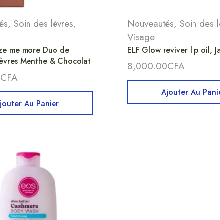
és
,
Soin des lèvres
,
Nouveautés
,
Soin des l
Visage
ze me more Duo de
ELF Glow reviver lip oil, 
lèvres Menthe & Chocolat
8,000.00
CFA
0
CFA
Ajouter Au Pani
jouter Au Panier