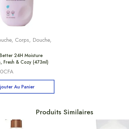
ouche
,
Corps
,
Douche
,
Better 24H Moisture
, Fresh & Cozy (473ml)
00
CFA
jouter Au Panier
Produits Similaires