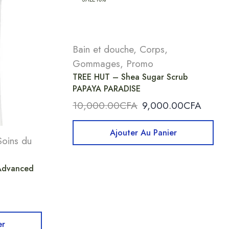
Bain et douche
,
Corps
,
Gommages
,
Promo
TREE HUT – Shea Sugar Scrub
PAPAYA PARADISE
10,000.00
CFA
9,000.00
CFA
Ajouter Au Panier
Soins du
 Advanced
er