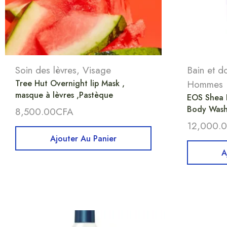
Soin des lèvres
,
Visage
Bain et d
Tree Hut Overnight lip Mask ,
Hommes
masque à lèvres ,Pastèque
EOS Shea 
Body Wash
8,500.00
CFA
12,000.
Ajouter Au Panier
A