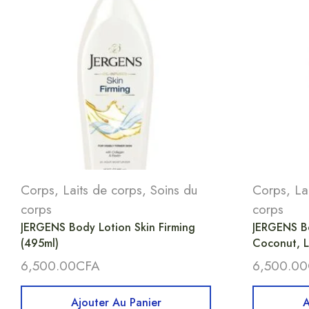
Corps
,
Laits de corps
,
Soins du
Corps
,
La
corps
corps
JERGENS Body Lotion Skin Firming
JERGENS B
(495ml)
Coconut, L
6,500.00
CFA
6,500.00
Ajouter Au Panier
A