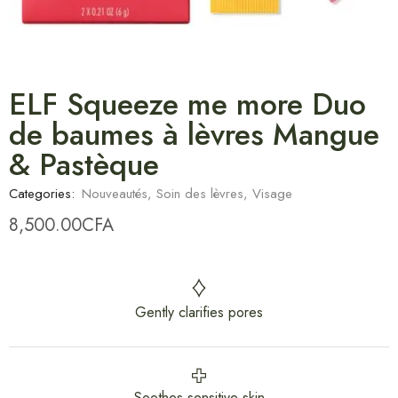
ELF Squeeze me more Duo
de baumes à lèvres Mangue
& Pastèque
Categories:
Nouveautés
,
Soin des lèvres
,
Visage
8,500.00
CFA
Gently clarifies pores
Soothes sensitive skin