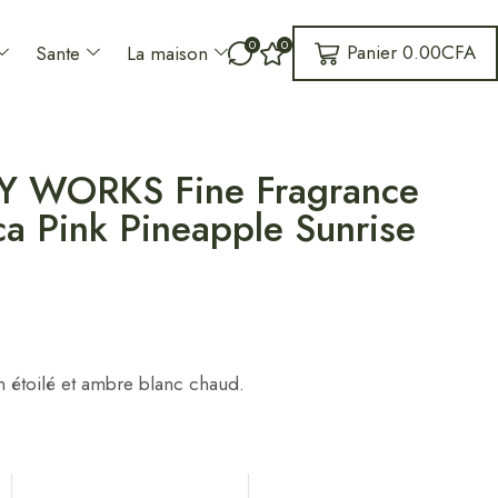
0
0
Panier
0.00
CFA
Sante
La maison
 WORKS Fine Fragrance
ca Pink Pineapple Sunrise
n étoilé et ambre blanc chaud.