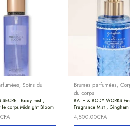
arfumées
,
Soins du
Brumes parfumées
,
Cor
du corps
 SECRET Body mist ,
BATH & BODY WORKS Fin
 le corps Midnight Bloom
Fragrance Mist , Gingham
CFA
4,500.00
CFA