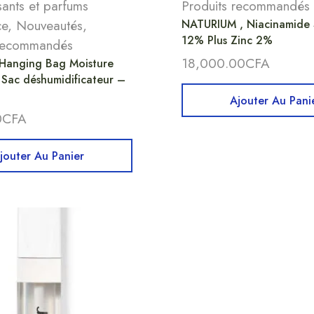
ants et parfums
Produits recommandés
ce
,
Nouveautés
,
NATURIUM , Niacinamide
12% Plus Zinc 2%
 recommandés
18,000.00
CFA
anging Bag Moisture
 Sac déshumidificateur –
Ajouter Au Pani
0
CFA
jouter Au Panier