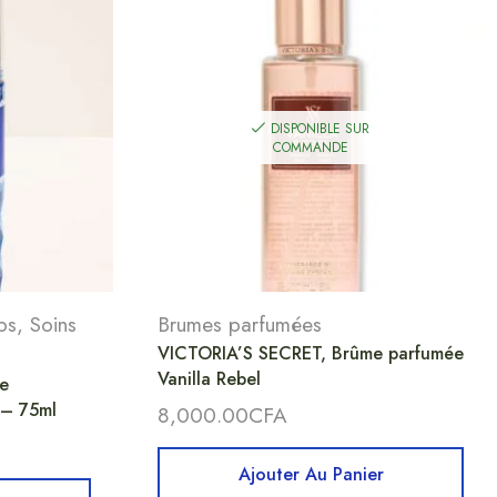
DISPONIBLE SUR
COMMANDE
ps
,
Soins
Brumes parfumées
VICTORIA’S SECRET, Brûme parfumée
Vanilla Rebel
e
 – 75ml
8,000.00
CFA
Ajouter Au Panier