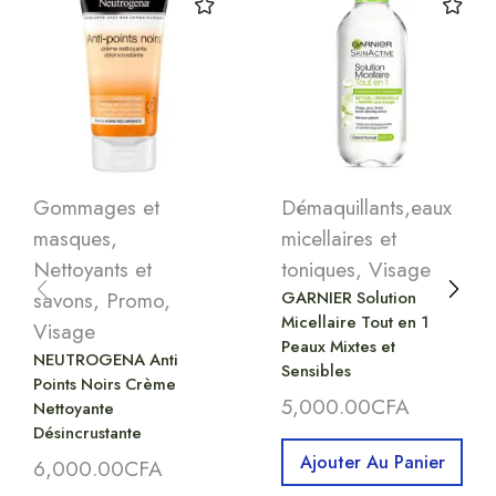
Gommages et
Démaquillants,eaux
masques
,
micellaires et
Nettoyants et
toniques
,
Visage
savons
,
Promo
,
GARNIER Solution
Micellaire Tout en 1
Visage
Peaux Mixtes et
NEUTROGENA Anti
Sensibles
Points Noirs Crème
5,000.00
CFA
Nettoyante
Désincrustante
Ajouter Au Panier
6,000.00
CFA