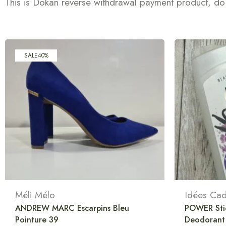
This is Dokan reverse withdrawal payment product, do 
SALE
40%
Méli Mélo
Idées Ca
ANDREW MARC Escarpins Bleu
POWER Stic
Pointure 39
Deodorant