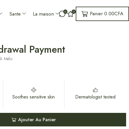
0
0
Panier
0.00
CFA
Sante
La maison
drawal Payment
li Mélo
Soothes sensitive skin
Dermatologist tested
Ajouter Au Panier