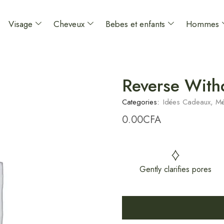
Visage
Cheveux
Bebes et enfants
Hommes
Reverse With
Categories:
Idées Cadeaux
,
Mé
0.00
CFA
Gently clarifies pores