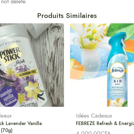
not delete.
Produits Similaires
deaux
Idées Cadeaux
k Lavender Vanilla
FEBREZE Refresh & Energi
 (70g)
4,000.00
CFA