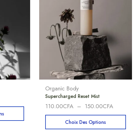
Organic Body
Supercharged Reset Mist
110.00
CFA
–
150.00
CFA
ns
Choix Des Options