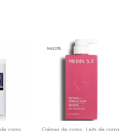
SALE
25%
 de corps
Crèmes de corps
,
Laits de corps
,