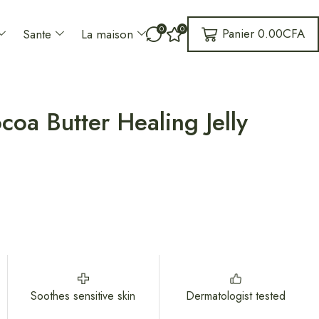
0
0
Panier
0.00
CFA
Sante
La maison
oa Butter Healing Jelly
Soothes sensitive skin
Dermatologist tested