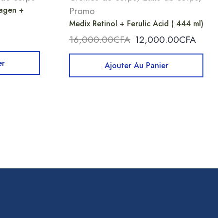
lagen +
Promo
Medix Retinol + Ferulic Acid ( 444 ml)
16,000.00
CFA
12,000.00
CFA
er
Ajouter Au Panier