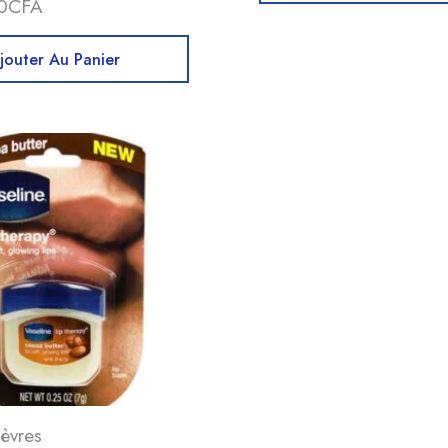
0
CFA
jouter Au Panier
lèvres