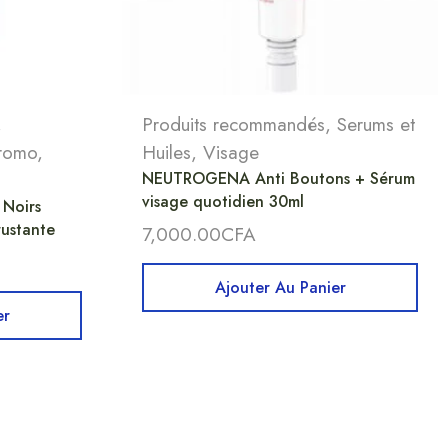
,
Produits recommandés
,
Serums et
romo
,
Huiles
,
Visage
NEUTROGENA Anti Boutons + Sérum
visage quotidien 30ml
Noirs
ustante
7,000.00
CFA
Ajouter Au Panier
er