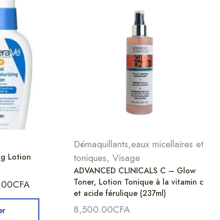
Démaquillants,eaux micellaires et
ng Lotion
toniques
,
Visage
ADVANCED CLINICALS C – Glow
Toner, Lotion Tonique à la vitamin c
.00
CFA
et acide férulique (237ml)
8,500.00
CFA
er