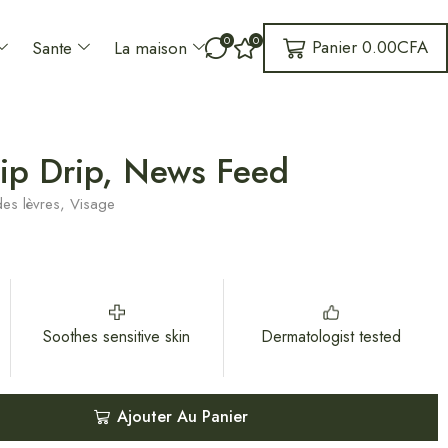
0
0
Panier
0.00
CFA
Sante
La maison
Lip Drip, News Feed
des lèvres
,
Visage
Soothes sensitive skin
Dermatologist tested
Ajouter Au Panier