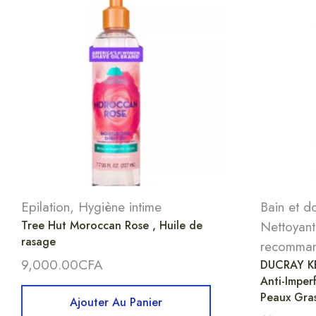
Epilation
,
Hygiène intime
Bain et d
Tree Hut Moroccan Rose , Huile de
Nettoyant
rasage
recomma
9,000.00
CFA
DUCRAY K
Anti-Imper
Peaux Gras
Ajouter Au Panier