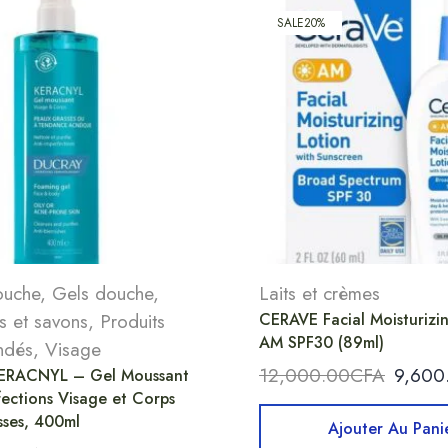
SALE
20%
ouche
,
Gels douche
,
Laits et crèmes
s et savons
,
Produits
CERAVE Facial Moisturizi
AM SPF30 (89ml)
ndés
,
Visage
12,000.00
CFA
9,600
ERACNYL – Gel Moussant
fections Visage et Corps
ses, 400ml
Ajouter Au Pani