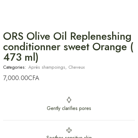
ORS Olive Oil Repleneshing
conditionner sweet Orange (
473 ml)
Categories:
Après shampoings
,
Cheveux
7,000.00
CFA
Gently clarifies pores
Soothes sensitive skin