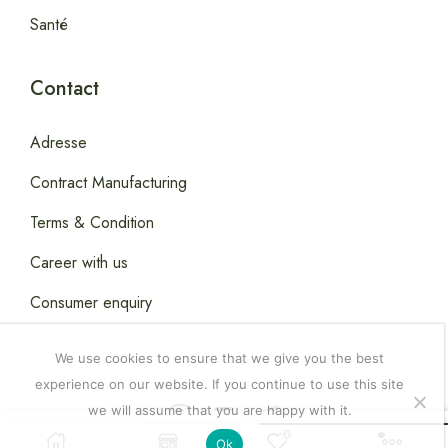
Santé
Contact
Adresse
Contract Manufacturing
Terms & Condition
Career with us
Consumer enquiry
We use cookies to ensure that we give you the best
experience on our website. If you continue to use this site
we will assume that you are happy with it.
Copyright © 2026
Happydealsdakar
.
0
20,000.00
CFA
Ajouter Au Panier
Ok