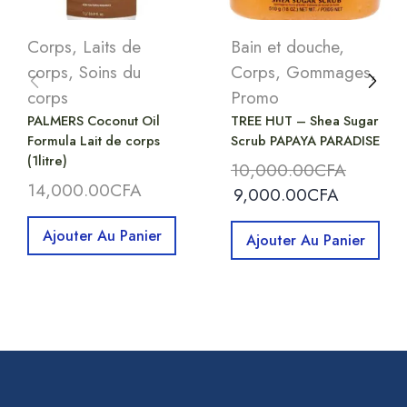
Corps
,
Laits de
Bain et douche
,
corps
,
Soins du
Corps
,
Gommages
,
corps
Promo
PALMERS Coconut Oil
TREE HUT – Shea Sugar
Formula Lait de corps
Scrub PAPAYA PARADISE
(1litre)
10,000.00
CFA
14,000.00
CFA
9,000.00
CFA
Ajouter Au Panier
Ajouter Au Panier