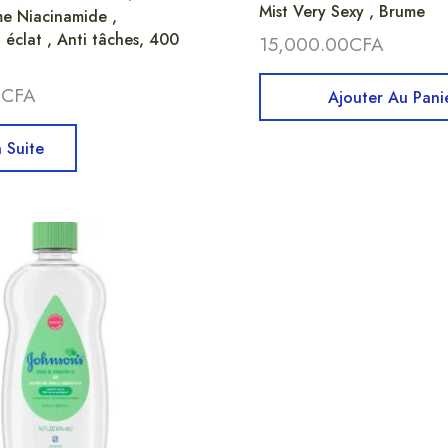
Mist Very Sexy , Brume
e Niacinamide ,
 éclat , Anti tâches, 400
15,000.00
CFA
0
CFA
Ajouter Au Pani
a Suite