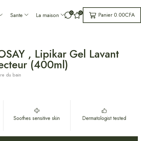
0
0
Panier
0.00
CFA
Sante
La maison
AY , Lipikar Gel Lavant
ecteur (400ml)
ure du bain
Soothes sensitive skin
Dermatologist tested