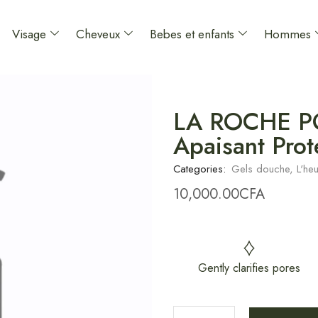
Visage
Cheveux
Bebes et enfants
Hommes
LA ROCHE POS
Apaisant Prot
Categories:
Gels douche
,
L'he
10,000.00
CFA
Gently clarifies pores