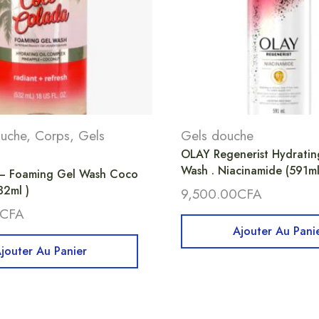
ouche
,
Corps
,
Gels
Gels douche
OLAY Regenerist Hydrati
Wash . Niacinamide (591ml
– Foaming Gel Wash Coco
32ml )
9,500.00
CFA
CFA
Ajouter Au Pani
jouter Au Panier