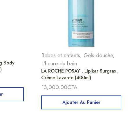
Bebes et enfants
,
Gels douche
,
ng Body
L'heure du bain
)
LA ROCHE POSAY , Lipikar Surgras ,
Crème Lavante (400ml)
13,000.00
CFA
er
Ajouter Au Panier