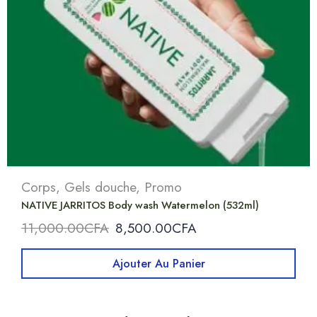
Corps
,
Gels douche
,
Promo
NATIVE JARRITOS Body wash Watermelon (532ml)
11,000.00
CFA
8,500.00
CFA
Ajouter Au Panier