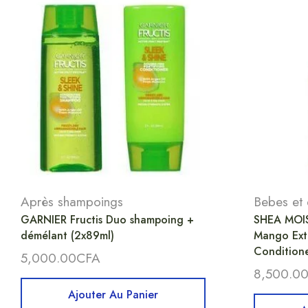
Après shampoings
Bebes et 
GARNIER Fructis Duo shampoing +
SHEA MOIS
démélant (2x89ml)
Mango Ext
Conditione
5,000.00
CFA
8,500.0
Ajouter Au Panier