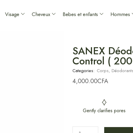
Visage
Cheveux
Bebes et enfants
Hommes
SANEX Déodor
Control ( 200
Categories:
Corps
,
Déodorant
4,000.00
CFA
Gently clarifies pores