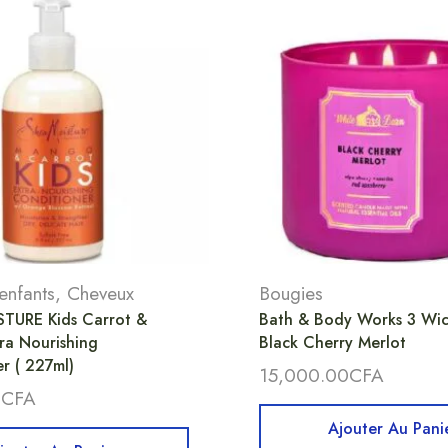
enfants
,
Cheveux
Bougies
TURE Kids Carrot &
Bath & Body Works 3 Wic
ra Nourishing
Black Cherry Merlot
r ( 227ml)
15,000.00
CFA
0
CFA
Ajouter Au Pani