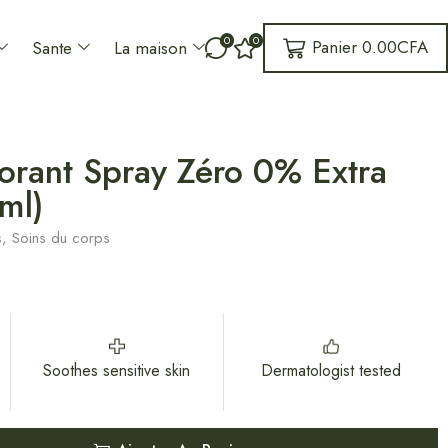
0
0
Panier
0.00
CFA
Sante
La maison
ant Spray Zéro 0% Extra
ml)
s
,
Soins du corps
Soothes sensitive skin
Dermatologist tested