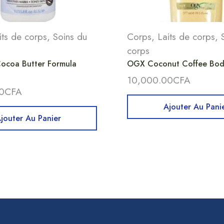
its de corps
,
Soins du
Corps
,
Laits de corps
,
corps
ocoa Butter Formula
OGX Coconut Coffee Body
10,000.00
CFA
0
CFA
Ajouter Au Pani
jouter Au Panier