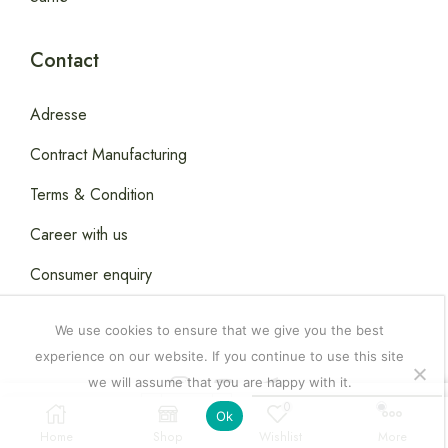
Contact
Adresse
Contract Manufacturing
Terms & Condition
Career with us
Consumer enquiry
We use cookies to ensure that we give you the best
experience on our website. If you continue to use this site
we will assume that you are happy with it.
Copyright © 2026
Happydealsdakar
.
0
8,500.00
CFA
Ajouter Au Panier
Ok
Home
Shop
Wishlist
More