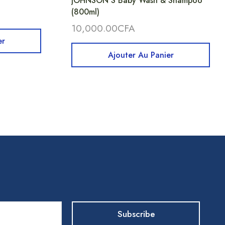
JOHNSON’S Baby Wash & Shampoo
(800ml)
10,000.00
CFA
er
Ajouter Au Panier