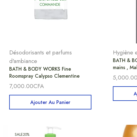
COMMANDE
Désodorisants et parfums
Hygiène e
d'ambiance
BATH & BO
mains , M
BATH & BODY WORKS Fine
Roomspray Calypso Clementine
5,000.0
7,000.00
CFA
A
Ajouter Au Panier
SALE
20%