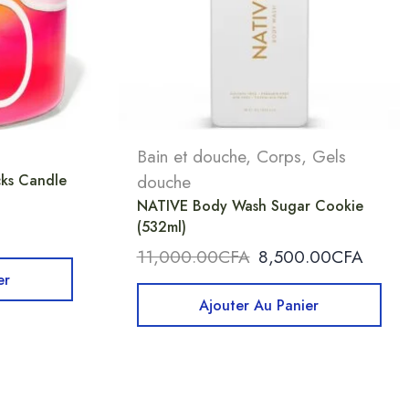
Bain et douche
,
Corps
,
Gels
ks Candle
douche
NATIVE Body Wash Sugar Cookie
(532ml)
11,000.00
CFA
8,500.00
CFA
er
Ajouter Au Panier