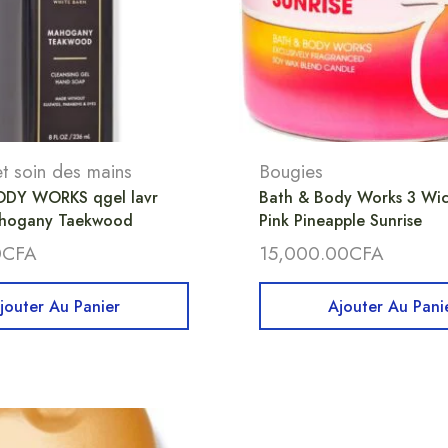
t soin des mains
Bougies
DY WORKS qgel lavr
Bath & Body Works 3 Wic
ahogany Taekwood
Pink Pineapple Sunrise
0
CFA
15,000.00
CFA
jouter Au Panier
Ajouter Au Pani