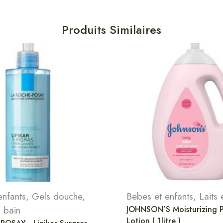
Produits Similaires
enfants
,
Gels douche
,
Bebes et enfants
,
Laits
 bain
JOHNSON’S Moisturizing P
Lotion ( 1litre )