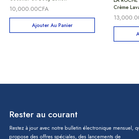
LA ROCHE P
Crème Lava
10,000.00
CFA
13,000.0
Ajouter Au Panier
A
Rester au courant
Restez à jour avec notre bulletin électronique mensuel, q
propose des offres spéciales, des lancements de