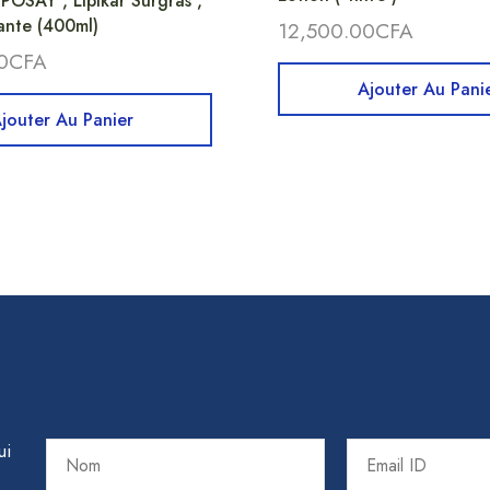
OSAY , Lipikar Surgras ,
nte (400ml)
12,500.00
CFA
0
CFA
Ajouter Au Pani
jouter Au Panier
ui