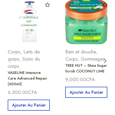
DISPONIBLE
SUR
COMMANDE
Corps
,
Laits de
Bain et douche
,
corps
,
Soins du
Corps
,
Gommages
corps
TREE HUT – Shea Sugar
Scrub COCONUT LIME
VASELINE Intensive
Care Advanced Repair
9,000.00
CFA
(600ml)
6,500.00
CFA
Ajouter Au Panier
Ajouter Au Panier