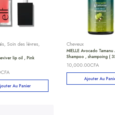
és
,
Soin des lèvres
,
Cheveux
MIELLE Avocado Tamanu A
Shampoo , shampoing ( 3
viver lip oil , Pink
10,000.00
CFA
0
CFA
Ajouter Au Pani
jouter Au Panier