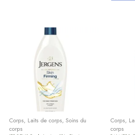
Corps
,
Laits de corps
,
Soins du
Corps
,
La
corps
corps