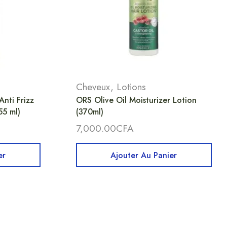
Cheveux
,
Lotions
nti Frizz
ORS Olive Oil Moisturizer Lotion
55 ml)
(370ml)
7,000.00
CFA
er
Ajouter Au Panier