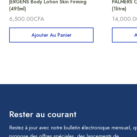
JERGENS Body Lotion Skin Firming
PALMERS C
(495ml)
(1litre)
6,500.00
CFA
14,000.0
Ajouter Au Panier
A
Rester au courant
Restez à jour avec notre bulletin électronique mensuel, q
propose des offres spéciales, des lancements de