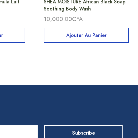
ula Lait
SHEA MOISTURE African Black Soap
Soothing Body Wash
10,000.00
CFA
er
Ajouter Au Panier