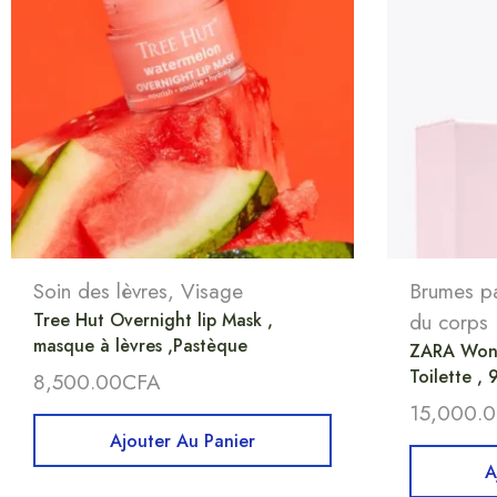
Soin des lèvres
,
Visage
Brumes p
Tree Hut Overnight lip Mask ,
du corps
masque à lèvres ,Pastèque
ZARA Wond
Toilette , 
8,500.00
CFA
15,000.
Ajouter Au Panier
A