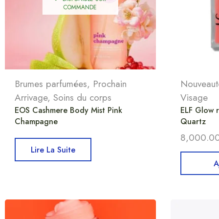
COMMANDE
Brumes parfumées
,
Prochain
Nouveaut
Arrivage
,
Soins du corps
Visage
EOS Cashmere Body Mist Pink
ELF Glow re
Champagne
Quartz
8,000.0
Lire La Suite
A