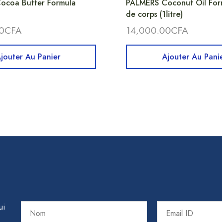
ocoa Butter Formula
PALMERS Coconut Oil Form
de corps (1litre)
0
CFA
14,000.00
CFA
jouter Au Panier
Ajouter Au Pani
ui