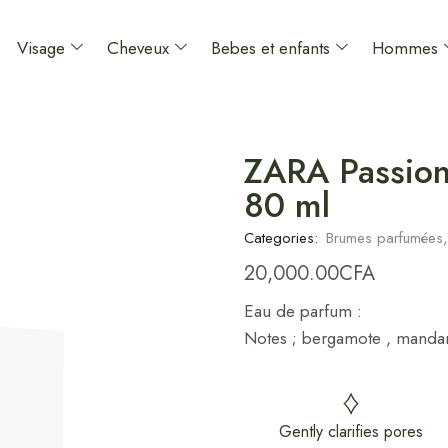
Visage
Cheveux
Bebes et enfants
Hommes
ZARA Passion
80 ml
Categories:
Brumes parfumées
20,000.00
CFA
Eau de parfum
:
Notes
;
bergamote , mandari
Gently clarifies pores