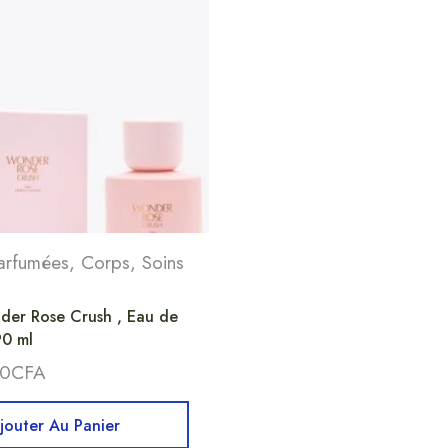
arfumées
,
Corps
,
Soins
er Rose Crush , Eau de
90 ml
00
CFA
jouter Au Panier