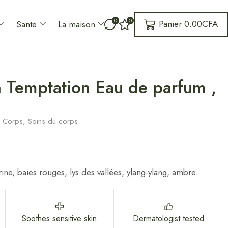
0
0
Panier
0.00
CFA
Sante
La maison
 Temptation Eau de parfum ,
,
Corps
,
Soins du corps
ne, baies rouges, lys des vallées, ylang-ylang, ambre.
Soothes sensitive skin
Dermatologist tested