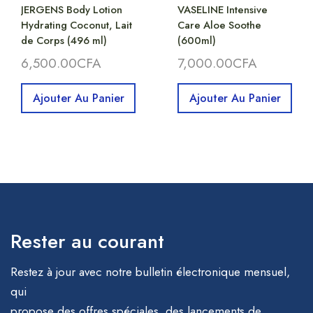
JERGENS Body Lotion
VASELINE Intensive
Hydrating Coconut, Lait
Care Aloe Soothe
de Corps (496 ml)
(600ml)
6,500.00
CFA
7,000.00
CFA
Ajouter Au Panier
Ajouter Au Panier
Rester au courant
Restez à jour avec notre bulletin électronique mensuel,
qui
propose des offres spéciales, des lancements de