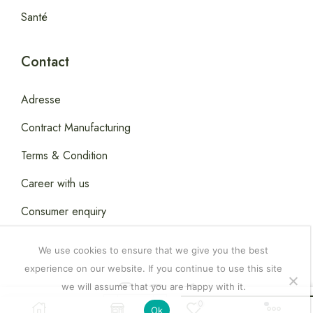
Santé
Contact
Adresse
Contract Manufacturing
Terms & Condition
Career with us
Consumer enquiry
We use cookies to ensure that we give you the best
experience on our website. If you continue to use this site
we will assume that you are happy with it.
Copyright © 2026
Happydealsdakar
.
0
20,000.00
CFA
Ajouter Au Panier
Ok