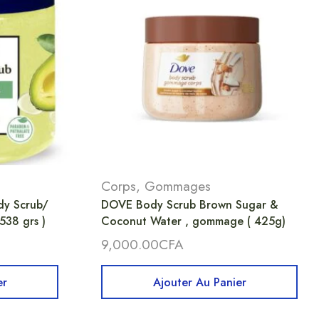
Corps
,
Gommages
dy Scrub/
DOVE Body Scrub Brown Sugar &
538 grs )
Coconut Water , gommage ( 425g)
9,000.00
CFA
er
Ajouter Au Panier