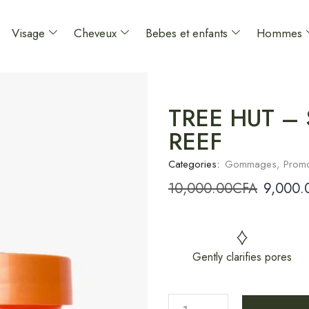
Visage
Cheveux
Bebes et enfants
Hommes
TREE HUT – S
REEF
Categories:
Gommages
,
Prom
10,000.00
CFA
9,000.
Gently clarifies pores