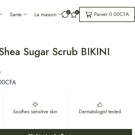
0
0
Panier
0.00
CFA
Sante
La maison
hea Sugar Scrub BIKINI
o
00
CFA
Soothes sensitive skin
Dermatologist tested