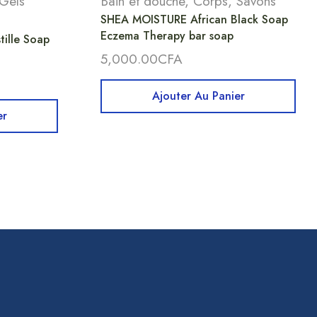
Gels
Bain et douche
,
Corps
,
Savons
SHEA MOISTURE African Black Soap
Eczema Therapy bar soap
ille Soap
5,000.00
CFA
Ajouter Au Panier
er