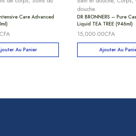
its de corps
,
Soins du
Bain et douche
,
Corps
,
douche
ntensive Care Advanced
DR BRONNERS – Pure Cast
0ml)
Liquid TEA TREE (946ml)
CFA
15,000.00
CFA
jouter Au Panier
Ajouter Au Pani