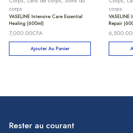
Corps
,
Laits de corps
,
Soins du
Corps
,
La
corps
corps
VASELINE Intensive Care Essential
VASELINE I
Healing (600ml)
Repair (60
7,000.00
CFA
6,500.00
Ajouter Au Panier
A
Rester au courant