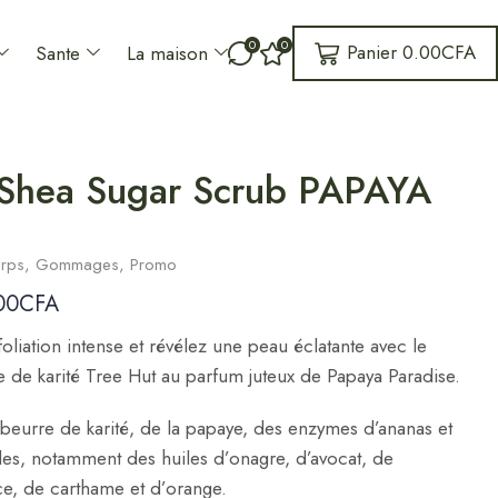
0
0
Panier
0.00
CFA
Sante
La maison
Shea Sugar Scrub PAPAYA
rps
,
Gommages
,
Promo
00
CFA
foliation intense et révélez une peau éclatante avec le
de karité Tree Hut au parfum juteux de Papaya Paradise.
beurre de karité, de la papaye, des enzymes d’ananas et
es, notamment des huiles d’onagre, d’avocat, de
, de carthame et d’orange.