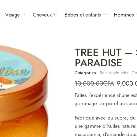
Visage
Cheveux
Bebes et enfants
Hommes
TREE HUT – 
PARADISE
Categories:
Bain et douche
,
Co
10,000.00
CFA
9,000.
Faites l’expérience d’une ex
gommage corporel au sucre 
Fabriqué avec du sucre, du 
une gamme d’huiles naturell
macadamia, d’amande douce