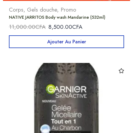
Corps
,
Gels douche
,
Promo
NATIVE JARRITOS Body wash Mandarine (532ml)
11,000.00
CFA
8,500.00
CFA
Ajouter Au Panier