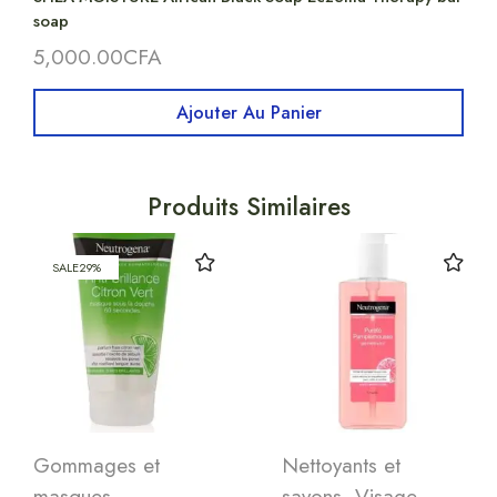
soap
5,000.00
CFA
Ajouter Au Panier
Produits Similaires
SALE
29%
Gommages et
Nettoyants et
masques
,
savons
,
Visage