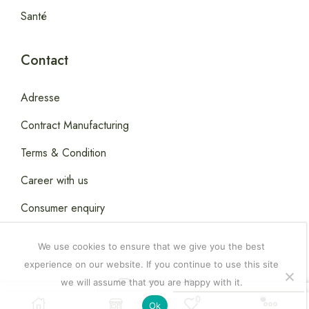
Santé
Contact
Adresse
Contract Manufacturing
Terms & Condition
Career with us
Consumer enquiry
We use cookies to ensure that we give you the best
experience on our website. If you continue to use this site
we will assume that you are happy with it.
Copyright © 2026
Happydealsdakar
.
0
7,000.00
CFA
Ajouter Au Panier
Ok