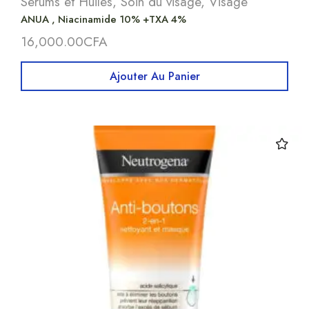
Serums et Huiles
,
Soin du visage
,
Visage
ANUA , Niacinamide 10% +TXA 4%
16,000.00
CFA
Ajouter Au Panier