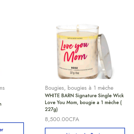
ms
Bougies
,
bougies à 1 mèche
WHITE BARN Signature Single Wick
Love You Mom, bougie a 1 mèche (
h
227g)
8,500.00
CFA
er