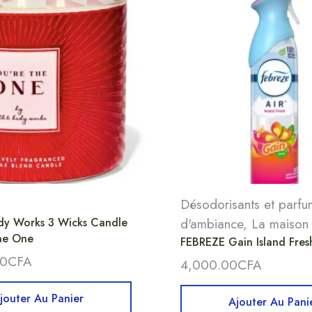
Désodorisants et parfu
dy Works 3 Wicks Candle
d'ambiance
,
La maison
he One
FEBREZE Gain Island Fres
00
CFA
4,000.00
CFA
jouter Au Panier
Ajouter Au Pani