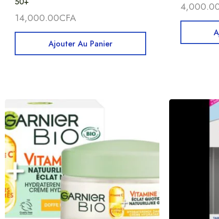
50+
4,000.0
14,000.00
CFA
A
Ajouter Au Panier