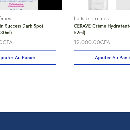
rèmes
Laits et crèmes
Kin Success Dark Spot
CERAVE Crème Hydratante
(30ml)
52ml)
0
CFA
12,000.00
CFA
jouter Au Panier
Ajouter Au Pani