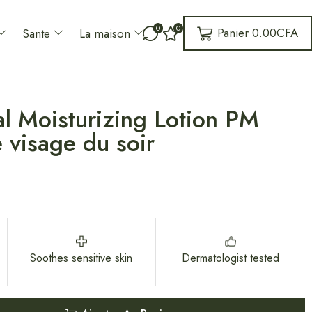
0
0
Panier
0.00
CFA
Sante
La maison
l Moisturizing Lotion PM
 visage du soir
Soothes sensitive skin
Dermatologist tested