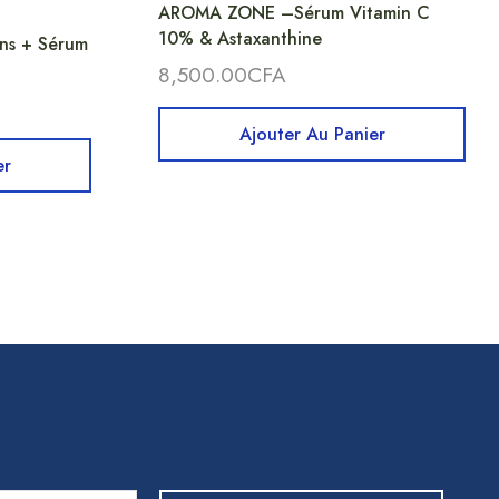
AROMA ZONE –Sérum Vitamin C
10% & Astaxanthine
s + Sérum
8,500.00
CFA
Ajouter Au Panier
er