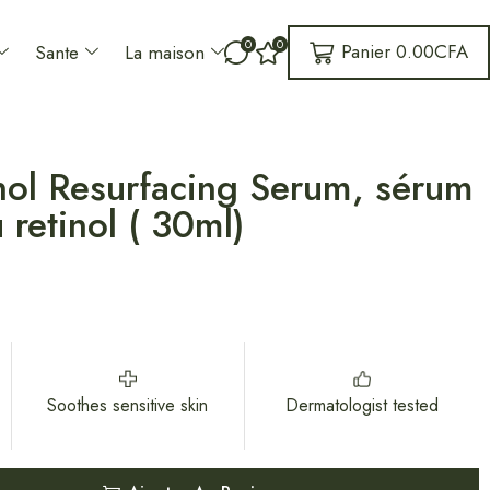
0
0
Panier
0.00
CFA
Sante
La maison
ol Resurfacing Serum, sérum
 retinol ( 30ml)
Soothes sensitive skin
Dermatologist tested