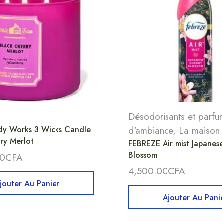
Désodorisants et parfu
dy Works 3 Wicks Candle
d'ambiance
,
La maison
ry Merlot
FEBREZE Air mist Japanes
Blossom
00
CFA
4,500.00
CFA
jouter Au Panier
Ajouter Au Pani