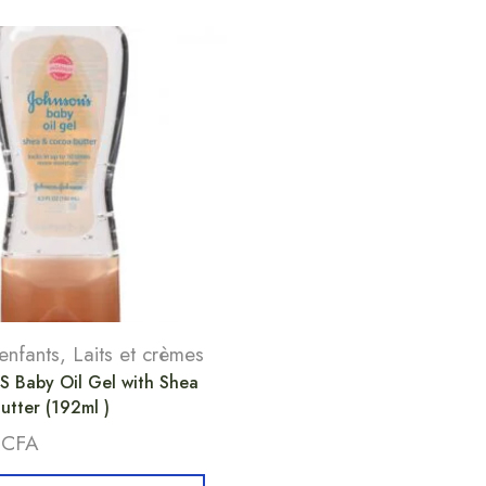
enfants
,
Laits et crèmes
 Baby Oil Gel with Shea
tter (192ml )
0
CFA