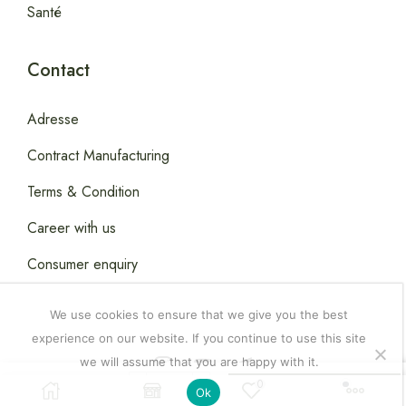
Santé
Contact
Adresse
Contract Manufacturing
Terms & Condition
Career with us
Consumer enquiry
We use cookies to ensure that we give you the best
experience on our website. If you continue to use this site
we will assume that you are happy with it.
Copyright © 2026
Happydealsdakar
.
0
5,000.00
CFA
Ajouter Au Panier
Ok