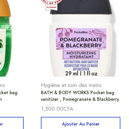
ins
Hygiène et soin des mains
ket bag
BATH & BODY WORKS Pocket bag
n
sanitizer , Pomegranate & Blackberry
1,500.00
CFA
er
Ajouter Au Panier