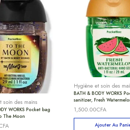
Hygiène et soin des ma
BATH & BODY WORKS Poc
sanitizer, Fresh Watermelo
t soin des mains
1,500.00
CFA
DY WORKS Pocket bag
 To The Moon
Ajouter Au Pani
CFA