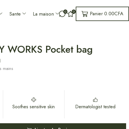
0
0
Panier
0.00
CFA
Sante
La maison
Y WORKS Pocket bag
n
s mains
Soothes sensitive skin
Dermatologist tested