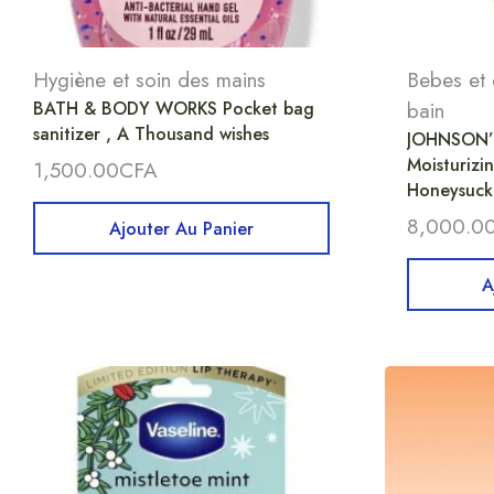
Hygiène et soin des mains
Bebes et 
BATH & BODY WORKS Pocket bag
bain
sanitizer , A Thousand wishes
JOHNSON’S
Moisturizi
1,500.00
CFA
Honeysuckl
8,000.0
Ajouter Au Panier
A