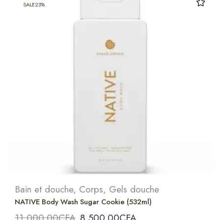
SALE
23%
Bain et douche
,
Corps
,
Gels douche
NATIVE Body Wash Sugar Cookie (532ml)
11,000.00
CFA
8,500.00
CFA