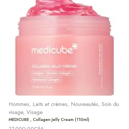
Hommes
,
Laits et crèmes
,
Nouveautés
,
Soin du
visage
,
Visage
MEDICUBE , Collagen Jelly Cream (110ml)
17,000.00
CFA