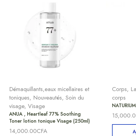
Démaquillants,eaux micellaires et
Corps
,
La
toniques
,
Nouveautés
,
Soin du
corps
visage
,
Visage
NATURIUM 
ANUA , Heartleaf 77% Soothing
15,000.
Toner lotion tonique Visage (250ml)
14,000.00
CFA
A