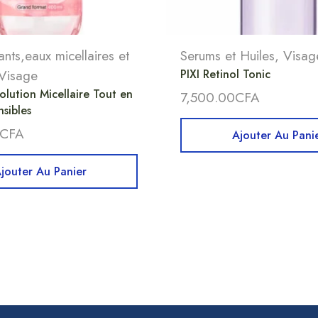
nts,eaux micellaires et
Serums et Huiles
,
Visag
Visage
PIXI Retinol Tonic
lution Micellaire Tout en
7,500.00
CFA
sibles
CFA
Ajouter Au Pani
jouter Au Panier