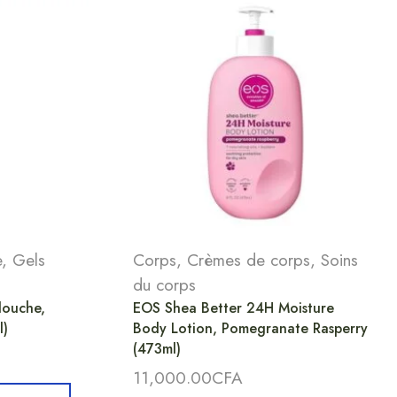
e
,
Gels
Corps
,
Crèmes de corps
,
Soins
du corps
douche,
EOS Shea Better 24H Moisture
l)
Body Lotion, Pomegranate Rasperry
(473ml)
11,000.00
CFA