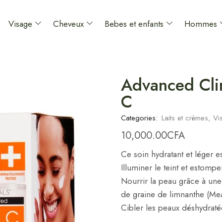
Visage
Cheveux
Bebes et enfants
Hommes
Advanced Clin
C
Categories:
Laits et crèmes
,
Vi
10,000.00
CFA
Ce soin hydratant et léger e
Illuminer le teint et estomp
Nourrir la peau grâce à une
de graine de limnanthe (M
Cibler les peaux déshydraté