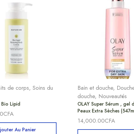
its de corps
,
Soins du
Bain et douche
,
Douch
douche
,
Nouveautés
Bio Lipid
OLAY Super Sérum , gel 
Peaux Extra Sèches (547m
00
CFA
14,000.00
CFA
jouter Au Panier