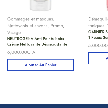
Gommages et masques
,
Démaquilla
Nettoyants et savons
,
Promo
,
toniques
,
Visage
GARNIER So
1 Peaux Sen
NEUTROGENA Anti Points Noirs
Crème Nettoyante Désincrustante
5,000.00
6,000.00
CFA
A
Ajouter Au Panier