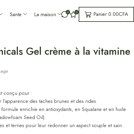
0
0
Panier
0.00
CFA
Sante
La maison
icals Gel crème à la vitamine
sage
st conçu pour :
er l’apparence des taches brunes et des rides.
 formule enrichie en antioxydants, en Squalane et en huile
eadowfoam Seed Oil).
es et ternes pour leur redonner un aspect souple et sain.