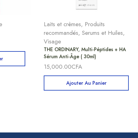
e
Laits et crèmes
,
Produits
recommandés
,
Serums et Huiles
,
Visage
THE ORDINARY, Multi-Péptides + HA
Sérum Anti-Âge ( 30ml)
er
15,000.00
CFA
Ajouter Au Panier