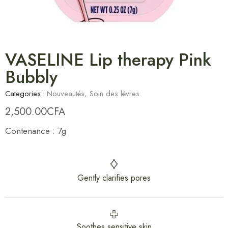
VASELINE Lip therapy Pink
Bubbly
Categories:
Nouveautés
,
Soin des lèvres
2,500.00
CFA
Contenance : 7g
Gently clarifies pores
Soothes sensitive skin