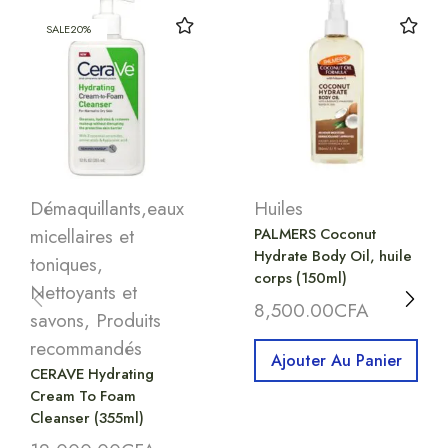
SALE
20%
Démaquillants,eaux
Huiles
micellaires et
PALMERS Coconut
Hydrate Body Oil, huile
toniques
,
corps (150ml)
Nettoyants et
8,500.00
CFA
savons
,
Produits
recommandés
Ajouter Au Panier
CERAVE Hydrating
Cream To Foam
Cleanser (355ml)