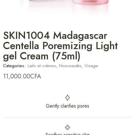
SKIN1004 Madagascar
Centella Poremizing Light
gel Cream (75ml)
Categories:
Laits et crèmes
,
Nouveautés
,
Visage
11,000.00
CFA
Gently clarifies pores
Soothes sensitive skin