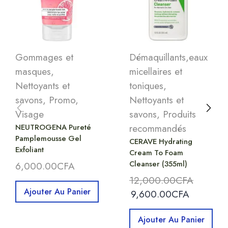
Gommages et
Démaquillants,eaux
masques
,
micellaires et
Nettoyants et
toniques
,
savons
,
Promo
,
Nettoyants et
Visage
savons
,
Produits
NEUTROGENA Pureté
recommandés
Pamplemousse Gel
CERAVE Hydrating
Exfoliant
Cream To Foam
Cleanser (355ml)
6,000.00
CFA
12,000.00
CFA
Ajouter Au Panier
9,600.00
CFA
Ajouter Au Panier