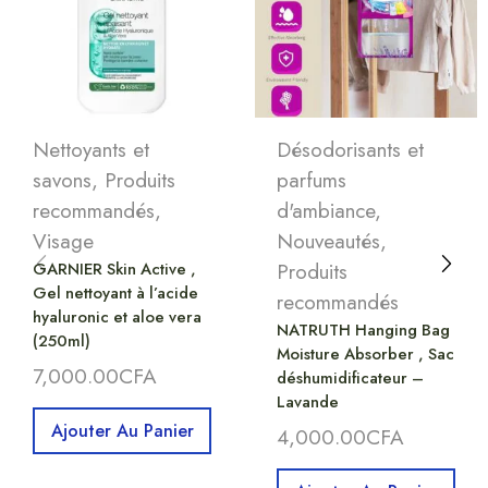
Nettoyants et
Désodorisants et
savons
,
Produits
parfums
recommandés
,
d'ambiance
,
Visage
Nouveautés
,
GARNIER Skin Active ,
Produits
Gel nettoyant à l’acide
recommandés
hyaluronic et aloe vera
NATRUTH Hanging Bag
(250ml)
Moisture Absorber , Sac
7,000.00
CFA
déshumidificateur –
Lavande
Ajouter Au Panier
4,000.00
CFA