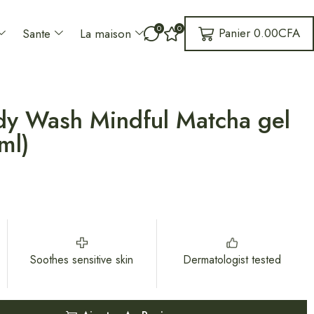
0
0
Panier
0.00
CFA
Sante
La maison
 Wash Mindful Matcha gel
ml)
Soothes sensitive skin
Dermatologist tested