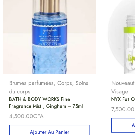
Brumes parfumées
,
Corps
,
Soins
Nouveaut
du corps
Visage
BATH & BODY WORKS Fine
NYX Fat Oi
Fragrance Mist , Gingham – 75ml
7,500.00
4,500.00
CFA
A
Ajouter Au Panier