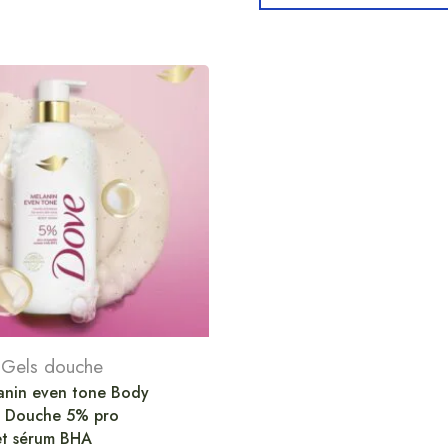
,
Gels douche
nin even tone Body
l Douche 5% pro
et sérum BHA