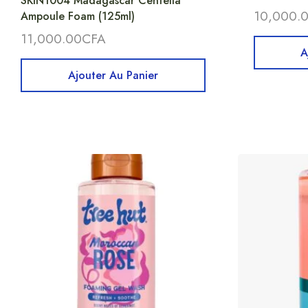
SKIN1004 Madagascar Centella
10,000.
Ampoule Foam (125ml)
11,000.00
CFA
A
Ajouter Au Panier