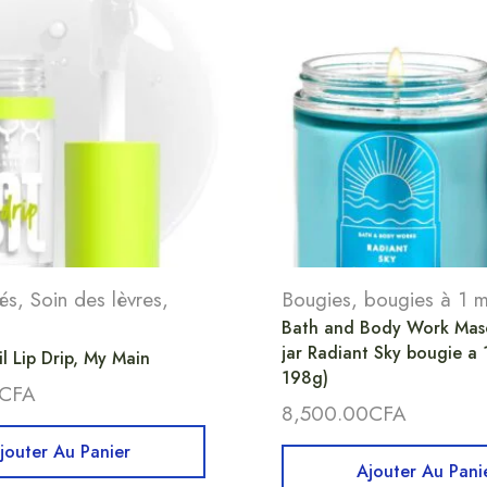
és
,
Soin des lèvres
,
Bougies
,
bougies à 1 
Bath and Body Work Mas
jar Radiant Sky bougie a 
l Lip Drip, My Main
198g)
CFA
8,500.00
CFA
jouter Au Panier
Ajouter Au Pani