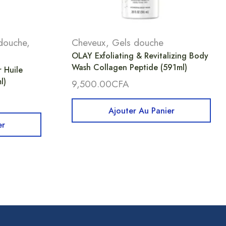
douche
,
Cheveux
,
Gels douche
OLAY Exfoliating & Revitalizing Body
Wash Collagen Peptide (591ml)
 Huile
l)
9,500.00
CFA
Ajouter Au Panier
er