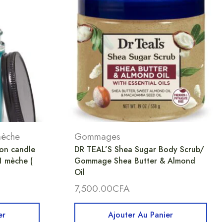
mèche
Gommages
on candle
DR TEAL’S Shea Sugar Body Scrub/
1 mèche (
Gommage Shea Butter & Almond
Oil
7,500.00
CFA
er
Ajouter Au Panier