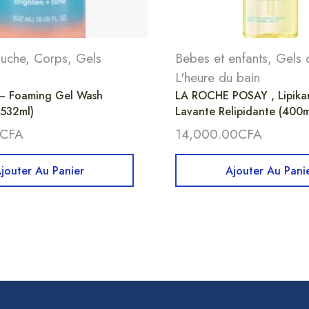
ouche
,
Corps
,
Gels
Bebes et enfants
,
Gels 
L'heure du bain
– Foaming Gel Wash
LA ROCHE POSAY , Lipikar
(532ml)
Lavante Relipidante (400m
CFA
14,000.00
CFA
jouter Au Panier
Ajouter Au Pani