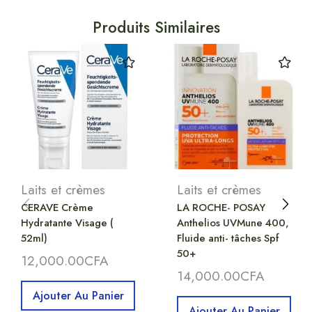
Produits Similaires
Laits et crèmes
Laits et crèmes
CERAVE Crème
LA ROCHE- POSAY
Hydratante Visage (
Anthelios UVMune 400,
52ml)
Fluide anti- tâches Spf
50+
12,000.00
CFA
14,000.00
CFA
Ajouter Au Panier
Ajouter Au Panier